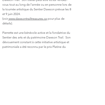
vous tout au long de l'année ou en personne lors de
la tournée artistique du Sentier Dawson prévue les 8
et 9 juin 2024.
(voir
www.dawsontrailtreasures.ca
pour plus de
détails).
Pierrette est une bénévole active et la fondatrice du
Sentier des arts et du patrimoine Dawson Trail. Son
dévouement constant à cette initiative artistique et
patrimoniale a été reconnu par le prix Platine du
Jubilé de la Reine en 2023 et lui a valu
une nomination au gala du Tourisme au Manitoba
pour sa contribution exceptionnelle à l'industrie du
tourisme.